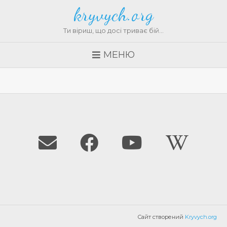
kryvych.org
Ти віриш, що досі триває бій…
МЕНЮ
Сайт створений
Kryvych.org