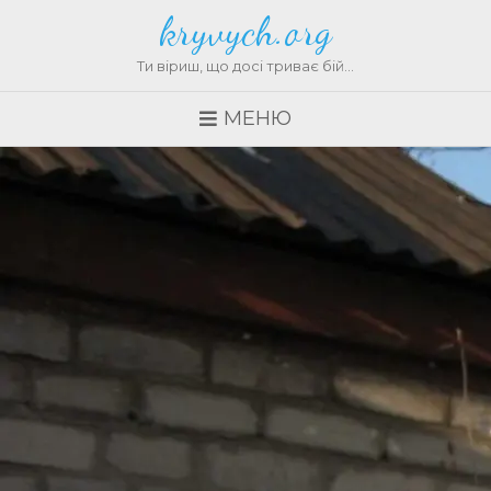
kryvych.org
Ти віриш, що досі триває бій…
МЕНЮ