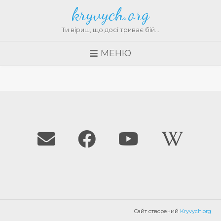
kryvych.org
Ти віриш, що досі триває бій…
МЕНЮ
Сайт створений
Kryvych.org